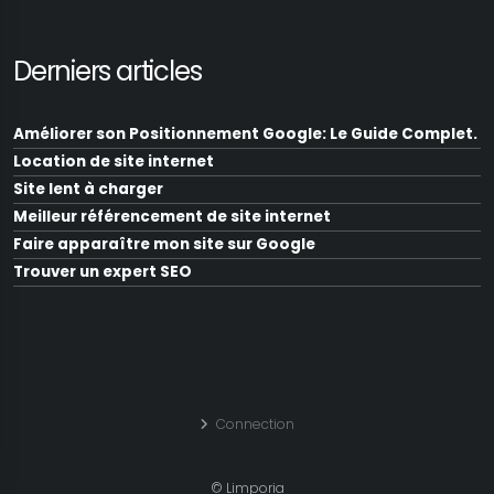
Derniers articles
Améliorer son Positionnement Google: Le Guide Complet.
Location de site internet
Site lent à charger
Meilleur référencement de site internet
Faire apparaître mon site sur Google
Trouver un expert SEO
Augmenter la visibilité d'un site internet
Optimisation SEO de site web
Faire remonter mon site sur Google
Positionner mon site sur Google
Comment référencer mon site
Connection
Améliorer le référencement Google
Le référencement d'un site internet
© Limporia
Diagnostic site internet