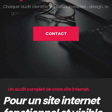
C
h
a
q
u
e
a
u
d
i
t
i
d
e
n
t
i
f
i
e
l
e
s
f
a
i
l
l
e
s
i
n
v
i
s
i
b
l
e
s
:
d
e
s
i
g
n
,
e
r
g
o
n
o
m
i
e
,
p
e
r
f
o
r
m
a
n
c
e
CONTACT
Un audit complet de votre site internet.
Pour un site internet