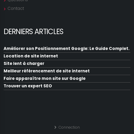
Contact
DERNIERS ARTICLES
Améliorer son Positionnement Google: Le Guide Complet.
Location de site internet
Site lent à charger
Meilleur référencement de site internet
Faire apparaître mon site sur Google
Trouver un expert SEO
Augmenter la visibilité d'un site internet
Optimisation SEO de site web
Faire remonter mon site sur Google
Positionner mon site sur Google
Comment référencer mon site
Connection
Améliorer le référencement Google