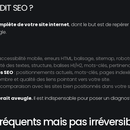
DIT SEO ?
plète de votre site internet
, dont le but est de repére
gle.
accessibilité mobile, erreurs HTML, balisage, sitemap, robots.
ité des textes, structure, balises H1/H2, mots-clés, pertine
s SEO
: positionnements actuels, mots-clés, pages indexé
ombre et qualité des liens pointant vers votre site.
 comparaison avec les sites bien positionnés dans votre s
erait aveugle.
Il est indispensable pour poser un diagnost
réquents mais pas irréversi