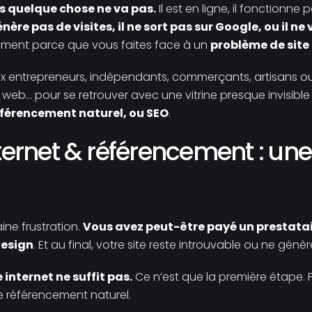
is quelque chose ne va pas.
Il est en ligne, il fonctionne 
génère pas de visites, il ne sort pas sur Google, ou il 
blement parce que vous faites face à un
problème de site 
x entrepreneurs, indépendants, commerçants, artisans ou 
web… pour se retrouver avec une vitrine presque invisible s
éférencement naturel, ou SEO
.
ternet & référencement : une
aine frustration.
Vous avez peut-être payé un prestatair
design
. Et au final, votre site reste introuvable ou ne génè
e internet ne suffit pas.
Ce n’est que la première étape. Pour 
le référencement naturel.