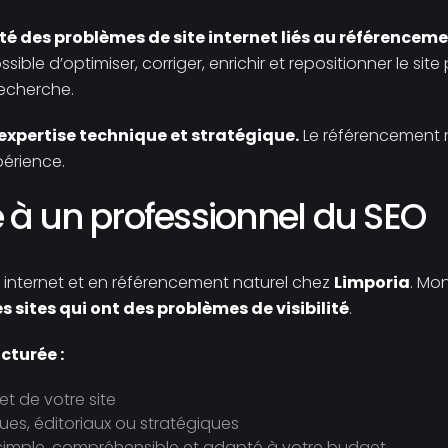
ité des problèmes de site internet liés au référencem
possible d’optimiser, corriger, enrichir et repositionner le s
recherche.
e expertise technique et stratégique.
Le référencement na
périence.
te à un professionnel du SEO
es internet et en référencement naturel chez
Limporia
. Mon
es sites qui ont des problèmes de visibilité
.
cturée :
t de votre site
ues, éditoriaux ou stratégiques
simple, compréhensible et adapté à votre budget