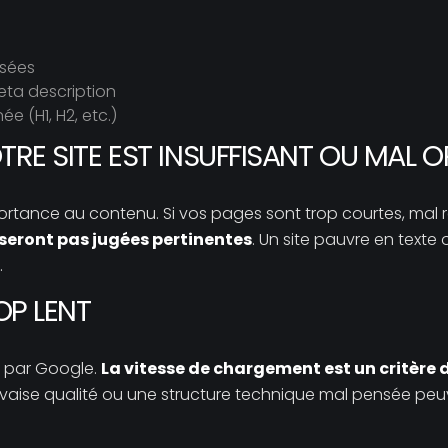
isées
eta description
e (H1, H2, etc.)
TRE SITE EST INSUFFISANT OU MAL O
tance au contenu. Si vos pages sont trop courtes, mal r
 seront pas jugées pertinentes
. Un site pauvre en text
.
OP LENT
é par Google.
La vitesse de chargement est un critère 
se qualité ou une structure technique mal pensée peuvent