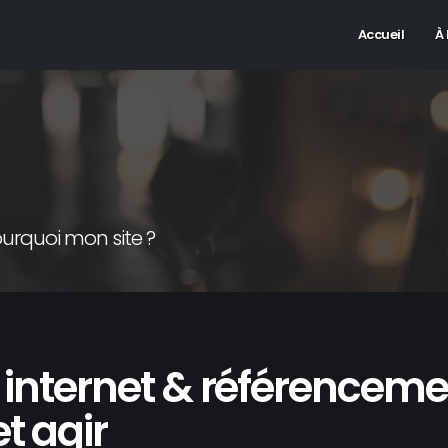
Accueil
À
ourquoi mon site ?
 internet & référencemen
t agir