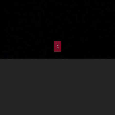
>>
Agence
Web
Limporia
Agence de Création de Site Internet en Rhône
Alpes
Agence spécialiste du site internet
optimisé SEO , nous créons des
plateformes web pour un
positionnement optimal sur les moteurs