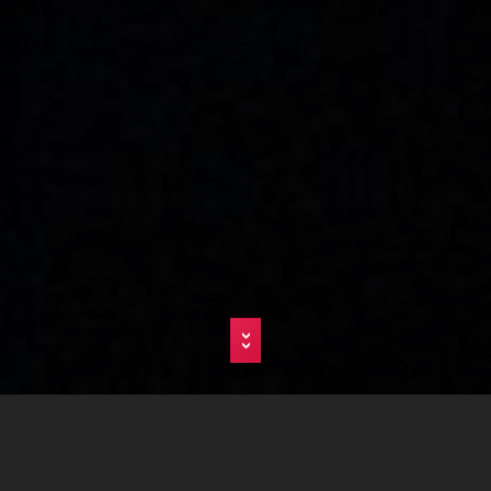
>>
Agence
Web
Limporia
Site Internet Professionnel en Rhône Alpes