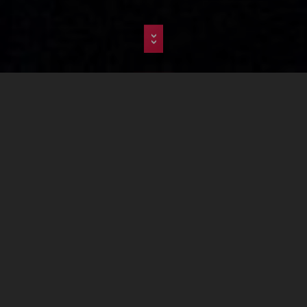
>>
Agence
Web
Limporia
Créateur de Site Web
Agence spécialiste du site internet
optimisé SEO , nous créons des
plateformes web pour un
positionnement optimal sur les moteurs
de recherche.
Notre force pour votre succès : stratégie de
communication, rédaction web optimisée SEO,
création visuelle professionnelle, maîtrise des