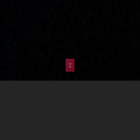
>>
Agence
Web
Limporia
Faire un Site Internet à Chambéry
Agence spécialiste du site internet
optimisé SEO , nous créons des
plateformes web pour un