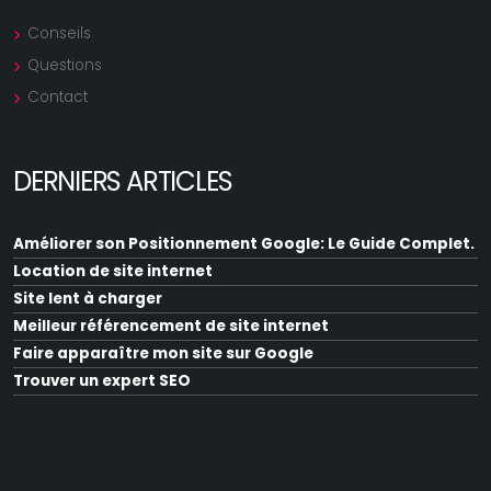
Conseils
Questions
Contact
DERNIERS ARTICLES
Améliorer son Positionnement Google: Le Guide Complet.
Location de site internet
Site lent à charger
Meilleur référencement de site internet
Faire apparaître mon site sur Google
Trouver un expert SEO
Augmenter la visibilité d'un site internet
Optimisation SEO de site web
Faire remonter mon site sur Google
Positionner mon site sur Google